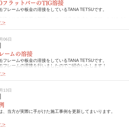
30フラットバーのTIG溶接
缶フレームや板金の溶接をしているTANA TETSUです。
客様よりろ過装置の部品として、治具の作成をご依頼いただきまし
む>
ちらの成果物についてご紹介したいと思います。
4月06日
レームの溶接
缶フレームや板金の溶接をしているTANA TETSUです。
缶フレームの溶接を行いましたのでご紹介いたします！
む>
元々の繋がりのあった会社様からのお仕事になります。
応じ
1月13日
例
は、当方が実際に手がけた施工事例を更新してまいります。
む>