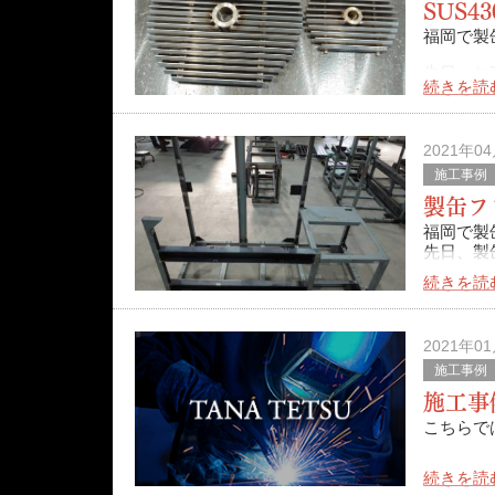
SUS4
福岡で製
先日、お
続きを読
今回はこ
▼加
2021年0
施工事例
製缶フ
福岡で製
先日、製
続きを読
今回は、
各部分に
2021年0
施工事例
施工事
こちらで
続きを読